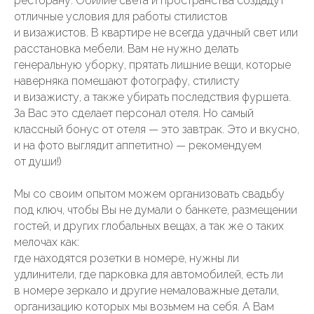
ресторану. Обилие света и пространства создадут
отличные условия для работы стилистов
и визажистов. В квартире не всегда удачный свет или
расстановка мебели. Вам не нужно делать
генеральную уборку, прятать лишние вещи, которые
наверняка помешают фотографу, стилисту
и визажисту, а также убирать последствия фуршета.
За Вас это сделает персонал отеля. Но самый
классный бонус от отеля — это завтрак. Это и вкусно,
и на фото выглядит аппетитно) — рекомендуем
от души!)
Мы со своим опытом можем организовать свадьбу
под ключ, чтобы Вы не думали о банкете, размещении
гостей, и других глобальных вещах, а так же о таких
мелочах как:
где находятся розетки в номере, нужны ли
удлинители, где парковка для автомобилей, есть ли
в номере зеркало и другие немаловажные детали,
организацию которых мы возьмем на себя. А Вам