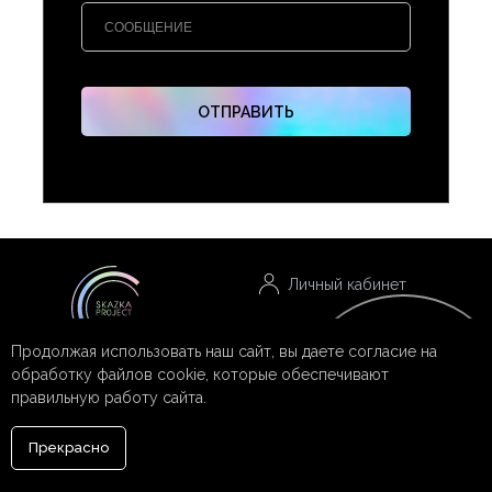
ОТПРАВИТЬ
Личный кабинет
Онлайн оплата
Продолжая использовать наш сайт, вы даете согласие на
обработку файлов cookie, которые обеспечивают
Онлайн
Заявка на смету
Написать нам
правильную работу сайта.
запись
Прекрасно