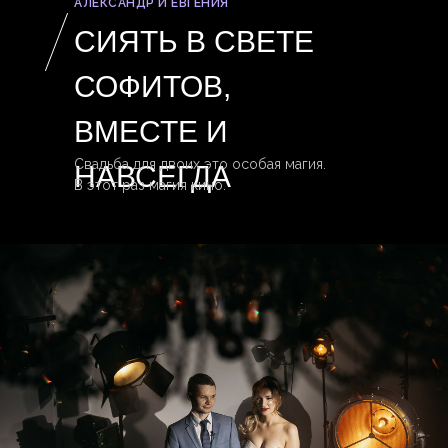
АЛЕКСАНДР И ЕВГЕНИЯ
СИЯТЬ В СВЕТЕ
СОФИТОВ,
ВМЕСТЕ И
Свадьба для двоих это особая магия.
НАВСЕГДА
В этот раз магия кино.