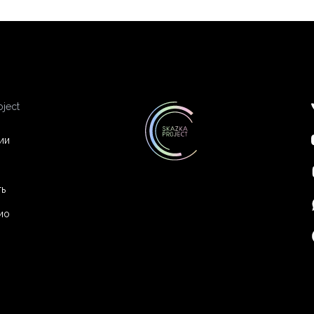
oject
ии
ь
ио