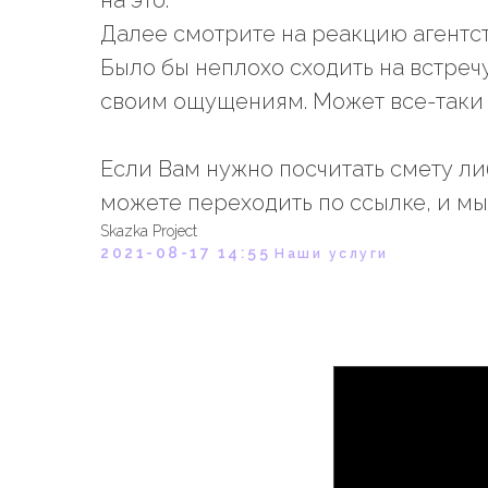
на это.
Далее смотрите на реакцию агентст
Было бы неплохо сходить на встречу
своим ощущениям. Может все-таки 
Если Вам нужно посчитать смету л
можете переходить по ссылке, и м
Skazka Project
2021-08-17 14:55
Наши услуги