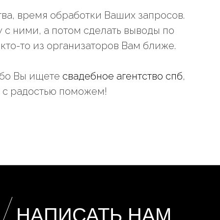
ва, время обработки Ваших запросов.
 с ними, а потом сделать выводы по
кто-то из организаторов Вам ближе.
ибо Вы ищете
свадебное агентство спб
,
ы с радостью поможем!
НАПИСАТЬ
НАМ