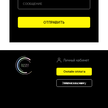
ОТПРАВИТЬ
Личный кабинет
Онлайн оплата
Заявка на смету
Написать нам