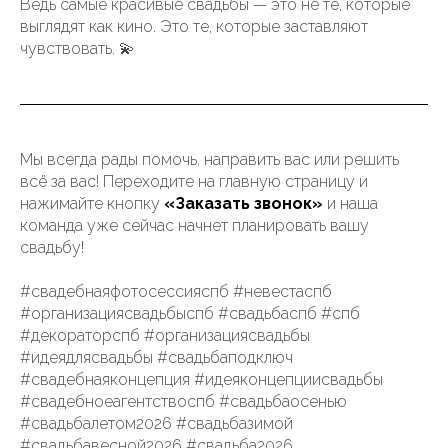
Ведь самые красивые свадьбы — это не те, которые
выглядят как кино. Это те, которые заставляют
чувствовать. 💫
Мы всегда рады помочь, направить вас или решить
всё за вас! Переходите на главную страницу и
нажимайте кнопку
«Заказать звонок»
и наша
команда уже сейчас начнет планировать вашу
свадьбу!
#свадебнаяфотосессияспб #невестаспб
#организациясвадьбыспб #свадьбаспб #спб
#декораторспб #организациясвадьбы
#идеядлясвадьбы #свадьбаподключ
#свадебнаяконцепция #идеяконцепциисвадьбы
#свадебноеагентствоспб #свадьбаосенью
#свадьбалетом2026 #свадьбазимой
#свадьбавесной2026 #свадьба2026