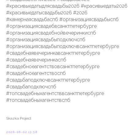
#красивыедатыдлясвадьбы2026 #красивыедаты2026
#красивыедатысвадьбы2026 #2026
#камернаясвадьбаспб #организациясвадьбыспб
#организациясвадебвсанктпетербурге
#организациясвадебнойвечеринкиспб
#организациясвадьбыподключспб
#организациясвадьбыподключвсанктпетербурге
#свадебнаявечеринкавсанктпетербурге
#свадебнаявечеринкаспб
#свадебноеагентствовсанктпетербурге
#свадебноеагентствоспб
#свадьбаподключвсанктпетербурге
#свадьбаподключспб
#топсвадебныхагентстввсанктпетербурге
#топсвадебныхагентствспб
Skazka Project
2026-06-02 13:58