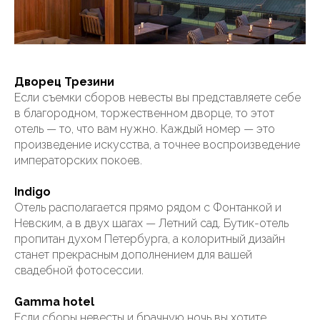
Дворец Трезини
Если съемки сборов невесты вы представляете себе
в благородном, торжественном дворце, то этот
отель — то, что вам нужно. Каждый номер — это
произведение искусства, а точнее воспроизведение
императорских покоев.
Indigo
Отель располагается прямо рядом с Фонтанкой и
Невским, а в двух шагах — Летний сад. Бутик-отель
пропитан духом Петербурга, а колоритный дизайн
станет прекрасным дополнением для вашей
свадебной фотосессии.
Gamma hotel
Если сборы невесты и брачную ночь вы хотите