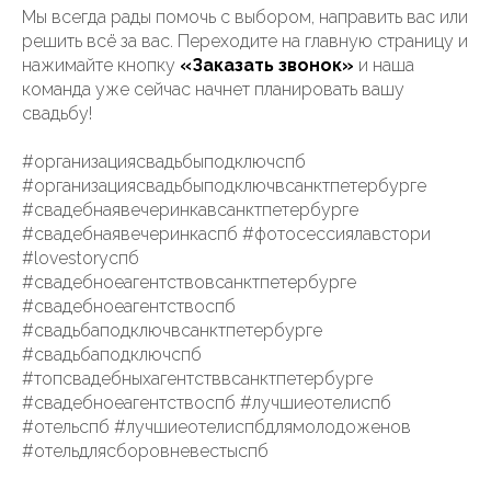
Мы всегда рады помочь с выбором, направить вас или
решить всё за вас. Переходите на главную страницу и
нажимайте кнопку
«Заказать звонок»
и наша
команда уже сейчас начнет планировать вашу
свадьбу!
#организациясвадьбыподключспб
#организациясвадьбыподключвсанктпетербурге
#свадебнаявечеринкавсанктпетербурге
#свадебнаявечеринкаспб #фотосессиялавстори
#lovestoryспб
#свадебноеагентствовсанктпетербурге
#свадебноеагентствоспб
#свадьбаподключвсанктпетербурге
#свадьбаподключспб
#топсвадебныхагентстввсанктпетербурге
#свадебноеагентствоспб #лучшиеотелиспб
#отельспб #лучшиеотелиспбдлямолодоженов
#отельдлясборовневестыспб