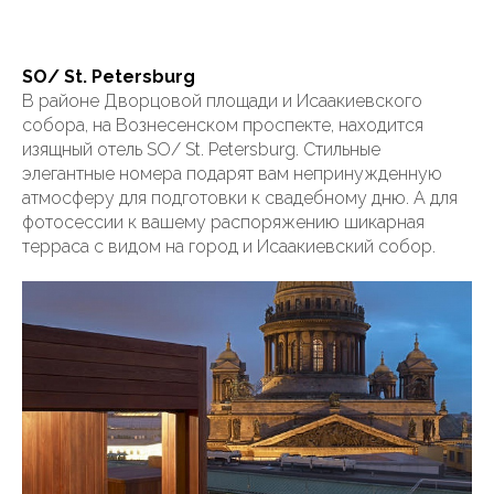
SO/ St. Petersburg
В районе Дворцовой площади и Исаакиевского
собора, на Вознесенском проспекте, находится
изящный отель SO/ St. Petersburg. Стильные
элегантные номера подарят вам непринужденную
атмосферу для подготовки к свадебному дню. А для
фотосессии к вашему распоряжению шикарная
терраса с видом на город и Исаакиевский собор.