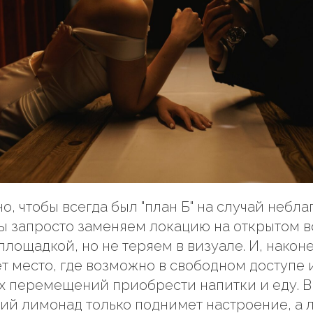
о, чтобы всегда был "план Б" на случай небл
мы запросто заменяем локацию на открытом в
площадкой, но не теряем в визуале. И, након
т место, где возможно в свободном доступе 
х перемещений приобрести напитки и еду. В
й лимонад только поднимет настроение, а 