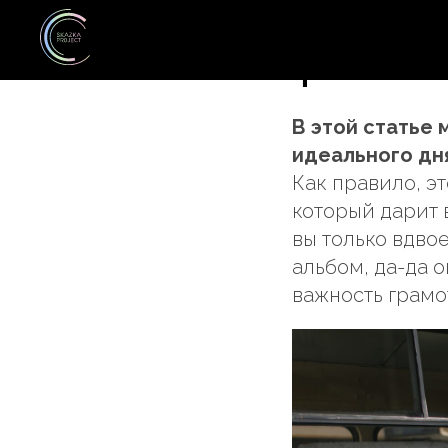
Как спл
фотосес
В этой статье
идеального дн
Как правило, эт
который дарит 
вы только вдво
альбом, да-да 
важность грамо