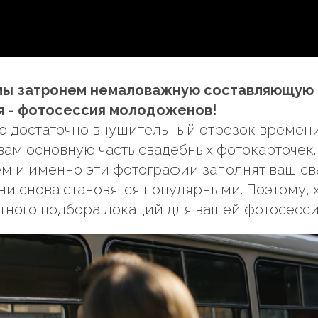
анировать свадебную
сию?
 мы затронем немаловажную составляющую
я - фотосессия молодоженов!
о достаточно внушительный отрезок времени (
вам основную часть свадебных фотокарточек. 
ем и именно эти фотографии заполнят ваш с
они снова становятся популярными. Поэтому,
тного подбора локаций для вашей фотосесси