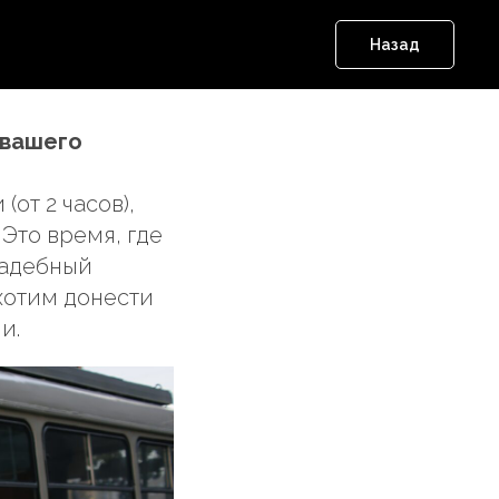
Назад
 вашего
от 2 часов),
Это время, где
вадебный
 хотим донести
и.