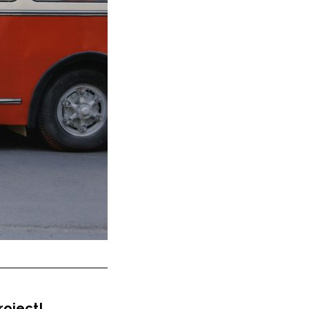
oject!