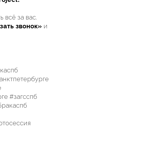
 всё за вас.
зать звонок»
и
нкаспб
санктпетербурге
е
ге #загсспб
бракаспб
отосессия