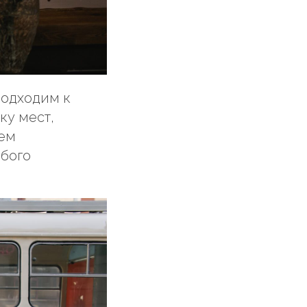
подходим к
ку мест,
сем
юбого