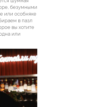
ается шумная
коре, безумными
е или особняке
бираем в пазл
орое вы хотите
(одна или