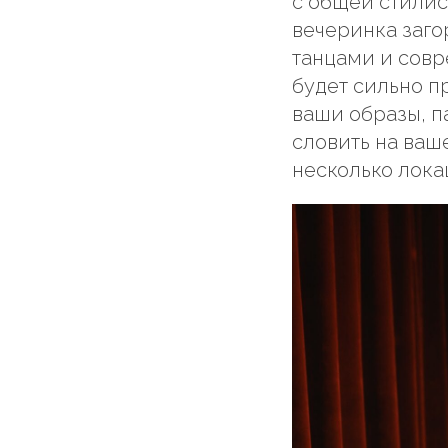
с общей стилис
вечеринка заго
танцами и совр
будет сильно п
ваши образы, п
словить на ваш
несколько лока