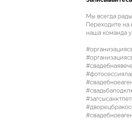
Мы всегда рады
Переходите на 
наша команда у
#организацияс
#организацияс
#свадебнаявеч
#фотосессиялав
#свадебноеаге
#свадьбаподклю
#загсысанктпет
#дворецбракос
#свадебноеаге