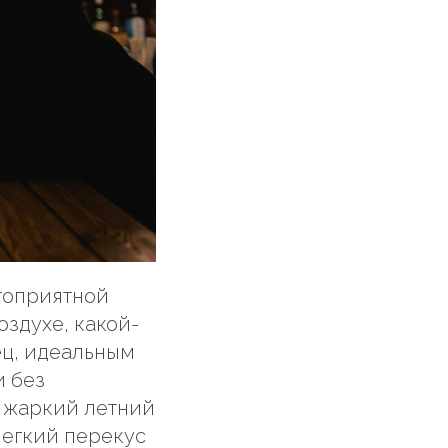
агоприятной
оздухе, какой-
ец, идеальным
и без
 жаркий летний
легкий перекус