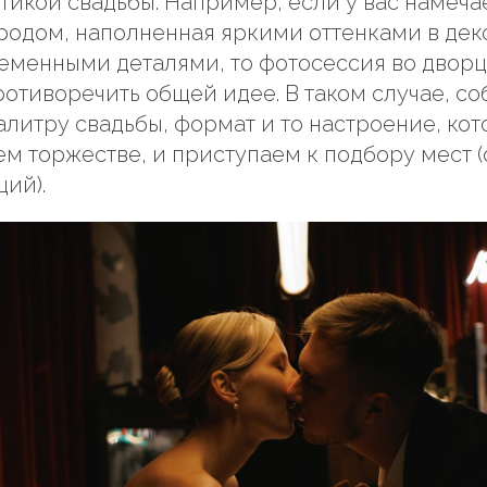
тикой свадьбы. Например, если у вас намеч
родом, наполненная яркими оттенками в де
еменными деталями, то фотосессия во дворц
ротиворечить общей идее. В таком случае, со
алитру свадьбы, формат и то настроение, кот
ем торжестве, и приступаем к подбору мест 
ций).