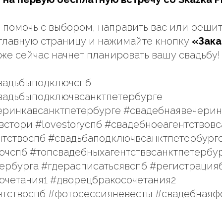
 помочь с выбором, направить вас или решить
главную страницу и нажимайте кнопку
«Зака
же сейчас начнет планировать вашу свадьбу!
вадьбыподключспб
вадьбыподключвсанктпетербурге
еринкавсанктпетербурге #свадебнаявечери
стори #lovestoryспб #свадебноеагентствов
нтствоспб #свадьбаподключвсанктпетербург
чспб #топсвадебныхагентстввсанктпетербур
ербурга #гдерасписатьсявспб #регистрация
очетания1 #дворецбракосочетания2
нтствоспб #фотосессияневесты #свадебнаяф