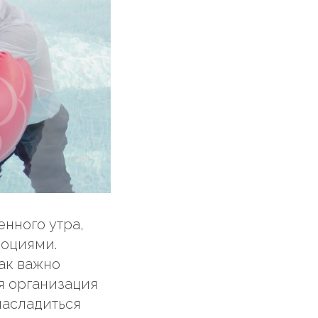
нного утра,
моциями.
ак важно
ая организация
насладиться