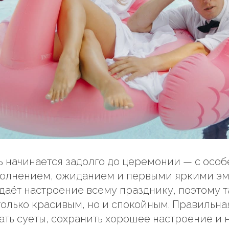
 начинается задолго до церемонии — с особе
волнением, ожиданием и первыми яркими э
даёт настроение всему празднику, поэтому т
 только красивым, но и спокойным. Правильн
ть суеты, сохранить хорошее настроение и 