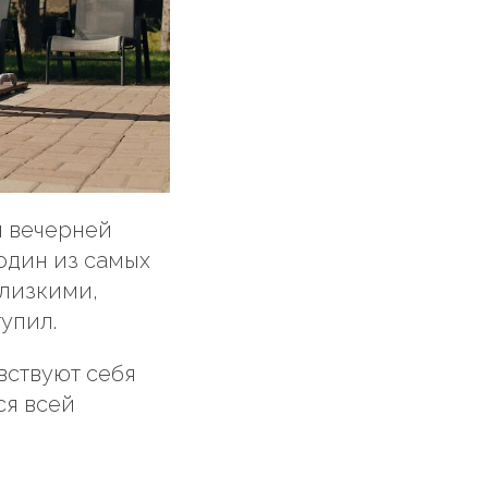
и вечерней
 один из самых
близкими,
упил.
вствуют себя
ся всей