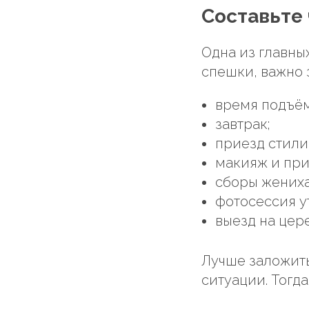
Составьте
Одна из главны
спешки, важно 
время подъём
завтрак;
приезд стили
макияж и при
сборы жениха
фотосессия у
выезд на цер
Лучше заложить
ситуации. Тогд