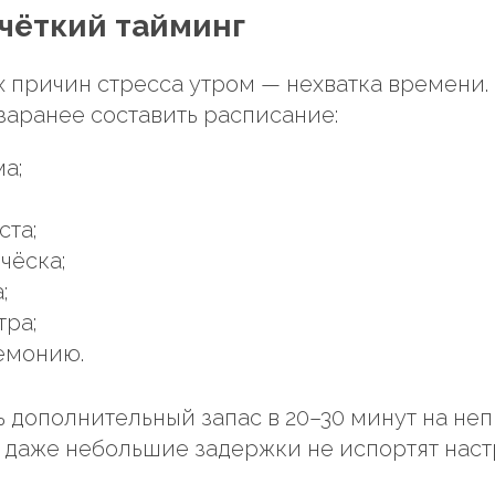
 чёткий тайминг
х причин стресса утром — нехватка времени.
заранее составить расписание:
а;
ста;
чёска;
;
тра;
емонию.
 дополнительный запас в 20–30 минут на н
а даже небольшие задержки не испортят наст