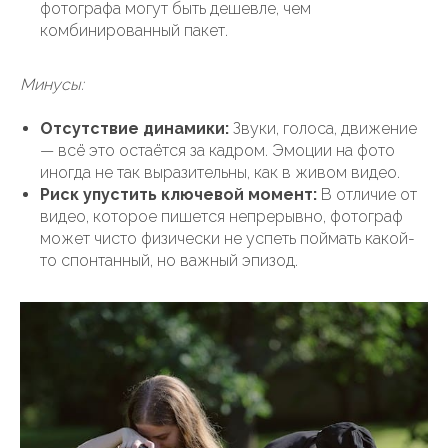
фотографа могут быть дешевле, чем
комбинированный пакет.
Минусы:
Отсутствие динамики:
Звуки, голоса, движение
— всё это остаётся за кадром. Эмоции на фото
иногда не так выразительны, как в живом видео.
Риск упустить ключевой момент:
В отличие от
видео, которое пишется непрерывно, фотограф
может чисто физически не успеть поймать какой-
то спонтанный, но важный эпизод.