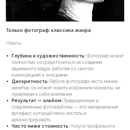
Только фотограф: классика жанра
Плюсы:
Глубина и художественность:
Фотограф может
полностью сосредоточиться на создании
идеального кадра, работая со светом,
композицией и эмоциями.
Дискретность:
Работа фотографа часто менее
заметна, он может ловить искренние моменты, не
привлекая к себе внимания.
Результат — альбом:
Традиционные и
современные фотоальбомы — это материальный
артефакт, который легко листать и
демонстрировать.
Часто ниже стоимость:
Услуги профильного