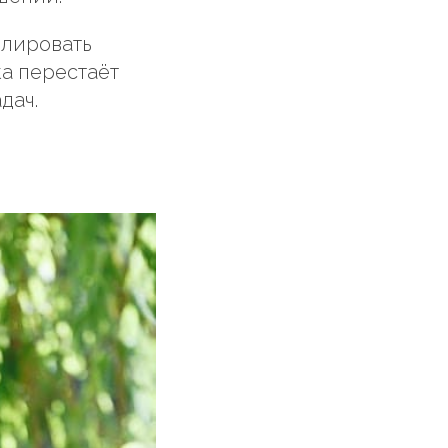
олировать
ка перестаёт
дач.