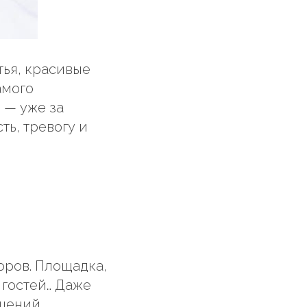
тья, красивые
амого
 — уже за
ть, тревогу и
оров. Площадка,
 гостей… Даже
шений.