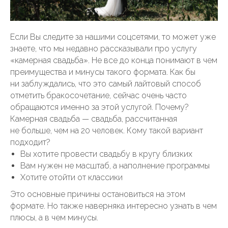
Если Вы следите за нашими соцсетями, то может уже
знаете, что мы недавно рассказывали про услугу
«камерная свадьба». Не все до конца понимают в чем
преимущества и минусы такого формата. Как бы
ни заблуждались, что это самый лайтовый способ
отметить бракосочетание, сейчас очень часто
обращаются именно за этой услугой. Почему?
Камерная свадьба — свадьба, рассчитанная
не больше, чем на 20 человек. Кому такой вариант
подходит?
Вы хотите провести свадьбу в кругу близких
Вам нужен не масштаб, а наполнение программы
Хотите отойти от классики
Это основные причины остановиться на этом
формате. Но также наверняка интересно узнать в чем
плюсы, а в чем минусы.