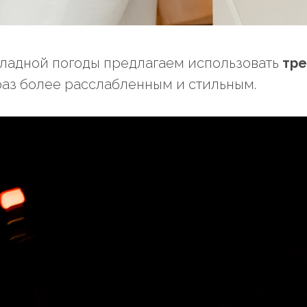
ладной погоды предлагаем использовать
тре
аз более расслабленным и стильным.