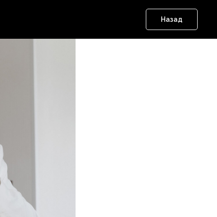
 беда!
Назад