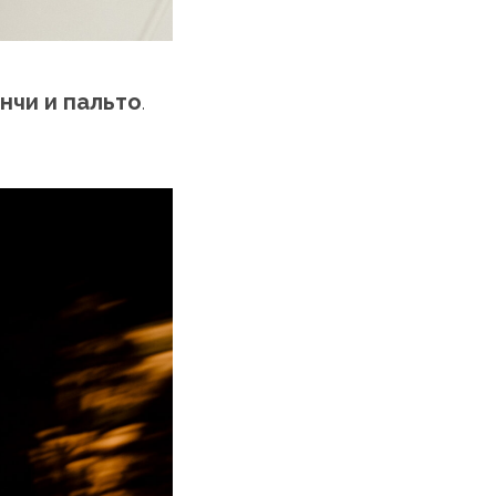
нчи и пальто
.