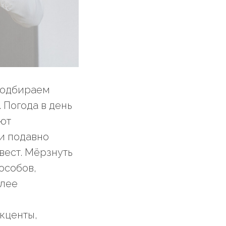
подбираем
 Погода в день
ают
и подавно
вест. Мёрзнуть
пособов,
олее
кценты,