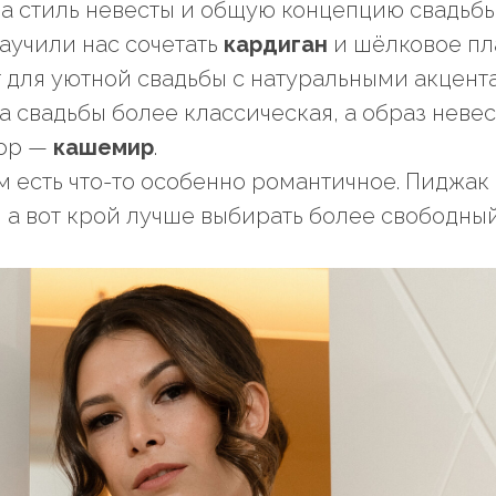
а стиль невесты и общую концепцию свадьбы
аучили нас сочетать
кардиган
и шёлковое пла
 для уютной свадьбы с натуральными акцента
а свадьбы более классическая, а образ невес
ор —
кашемир
.
ом есть что-то особенно романтичное. Пиджак
, а вот крой лучше выбирать более свободный