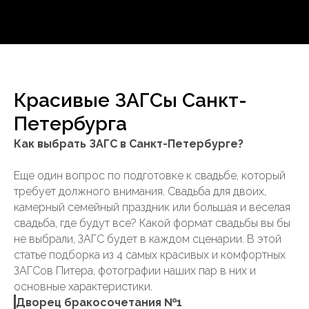
Красивые ЗАГСы Санкт-
Петербурга
Как выбрать ЗАГС в Санкт-Петербурге?
Еще один вопрос по подготовке к свадьбе, который
требует должного внимания. Свадьба для двоих,
камерный семейный праздник или большая и веселая
свадьба, где будут все? Какой формат свадьбы вы бы
не выбрали, ЗАГС будет в каждом сценарии. В этой
статье подборка из 4 самых красивых и комфортных
ЗАГСов Питера, фотографии наших пар в них и
основные характеристики.
Дворец бракосочетания №1