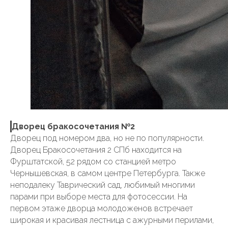
Дворец бракосочетания №2
Дворец под номером два, но не по популярности.
Дворец Бракосочетания 2 СПб находится на
Фурштатской, 52 рядом со станцией метро
Чернышевская, в самом центре Петербурга. Также
неподалеку Таврический сад, любимый многими
парами при выборе места для фотосессии. На
первом этаже дворца молодоженов встречает
широкая и красивая лестница с ажурными перилами,