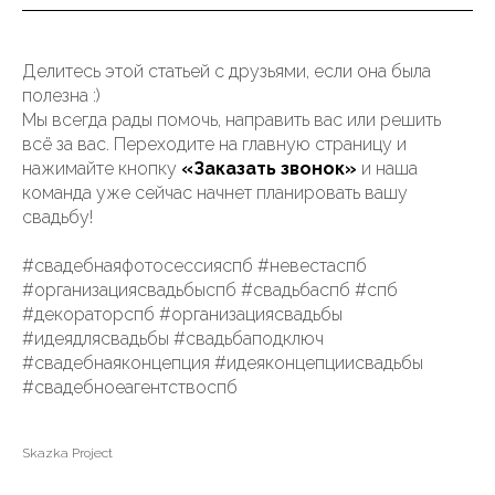
Делитесь этой статьей с друзьями, если она была
полезна :)
Мы всегда рады помочь, направить вас или решить
всё за вас. Переходите на главную страницу и
нажимайте кнопку
«Заказать звонок»
и наша
команда уже сейчас начнет планировать вашу
свадьбу!
#свадебнаяфотосессияспб #невестаспб
#организациясвадьбыспб #свадьбаспб #спб
#декораторспб #организациясвадьбы
#идеядлясвадьбы #свадьбаподключ
#свадебнаяконцепция #идеяконцепциисвадьбы
#свадебноеагентствоспб
Skazka Project