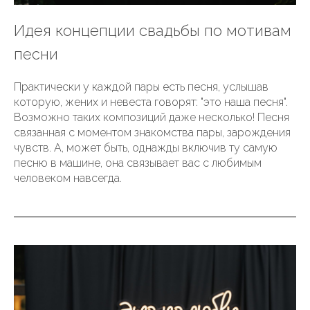
Идея концепции свадьбы по мотивам
песни
Практически у каждой пары есть песня, услышав
которую, жених и невеста говорят: "это наша песня".
Возможно таких композиций даже несколько! Песня
связанная с моментом знакомства пары, зарождения
чувств. А, может быть, однажды включив ту самую
песню в машине, она связывает вас с любимым
человеком навсегда.