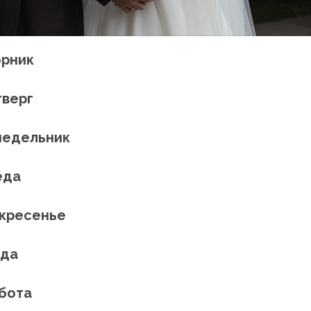
орник
тверг
онедельник
еда
оскресенье
еда
ббота