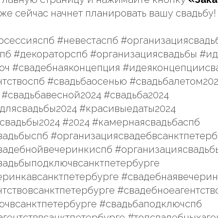
же сейчас начнет планировать вашу свадьбу!
осессияспб #невестаспб #организациясвадь
спб #декораторспб #организациясвадьбы #и
юч #свадебнаяконцепция #идеяконцепциисв
нтствоспб #свадьбаосенью #свадьбалетом20
 #свадьбавесной2024 #свадьба2024
длясвадьбы2024 #красивыедаты2024
свадьбы2024 #2024 #камернаясвадьбаспб
вадьбыспб #организациясвадебвсанктпетерб
вадебнойвечеринкиспб #организациясвадь
вадьбыподключвсанктпетербурге
еринкавсанктпетербурге #свадебнаявечери
тствовсанктпетербурге #свадебноеагентств
ючвсанктпетербурге #свадьбаподключспб
гентстввсанктпетербурге #топсвадебныхаге