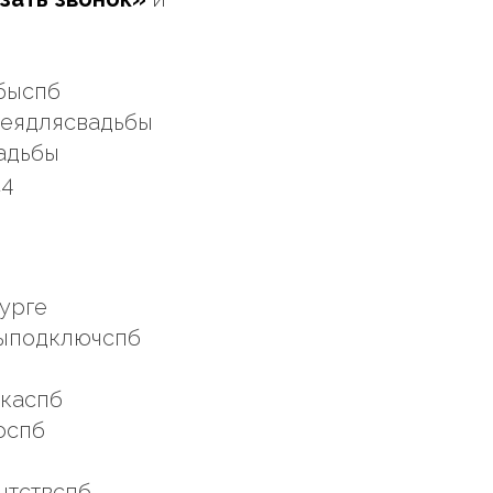
быспб
деядлясвадьбы
адьбы
24
урге
быподключспб
нкаспб
оспб
нтствспб