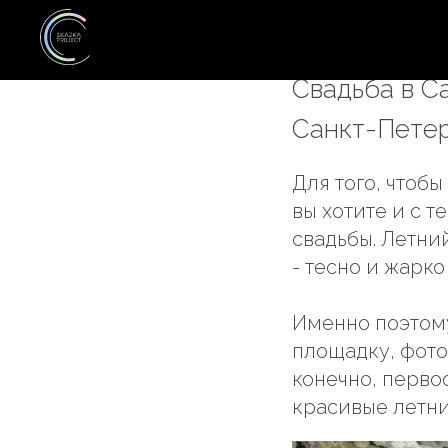
Красивы
Свадьба в С
Санкт-Петер
Для того, чтоб
вы хотите и с т
свадьбы. Летни
- тесно и жарко 
Именно поэтому
площадку, фото
конечно, перво
красивые летни