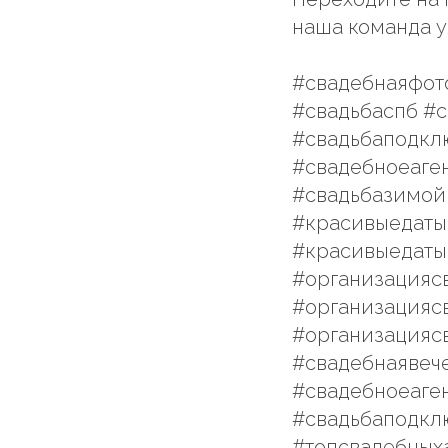
наша команда у
#свадебнаяфот
#свадьбаспб #
#свадьбаподкл
#свадебноеаге
#свадьбазимой
#красивыедаты
#красивыедаты
#организацияс
#организацияс
#организацияс
#свадебнаявеч
#свадебноеаген
#свадьбаподкл
#топсвадебныха