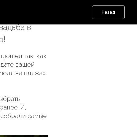
24
Назад
вадьба в
о!
прошел так, как
о дате вашей
 июля на пляжах
ыбрать
ранее. И,
ы собрали самые