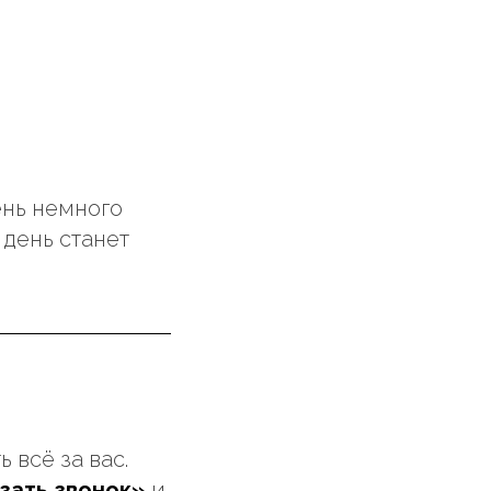
ень немного
 день станет
 всё за вас.
зать звонок»
и