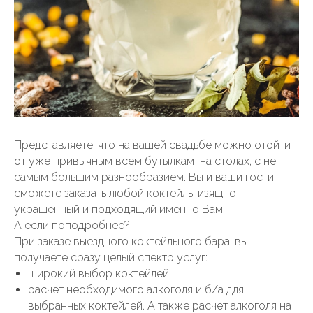
Представляете, что на вашей свадьбе можно отойти
от уже привычным всем бутылкам на столах, с не
самым большим разнообразием. Вы и ваши гости
сможете заказать любой коктейль, изящно
украшенный и подходящий именно Вам!
А если поподробнее?
При заказе выездного коктейльного бара, вы
получаете сразу целый спектр услуг:
широкий выбор коктейлей
расчет необходимого алкоголя и б/а для
выбранных коктейлей. А также расчет алкоголя на