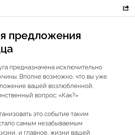
ия предложения
дца
луга предназначена исключительно
жчины. Вполне возможно, что вы уже
дложение вашей возлюбленной,
динственный вопрос: «Как?»
анизовать это событие таким
 стало самым незабываемым
изни, и главное, жизни вашей