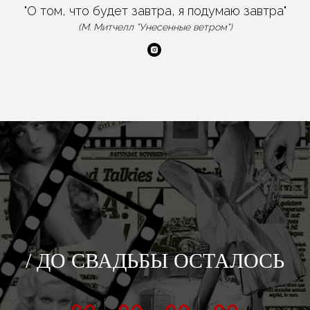
"О том, что будет завтра, я подумаю завтра"
(М. Митчелл "Унесенные ветром")
/ ДО СВАДЬБЫ
ОСТАЛОСЬ
00
00
00
00